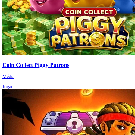
Coin Collect Piggy Patrons
Média
Jogar