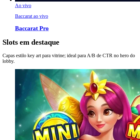
Ao vivo
Baccarat ao vivo
Baccarat Pro
Slots em destaque
Capas estilo key art para vitrine; ideal para A/B de CTR no hero do
lobby.