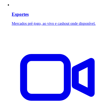
Esportes
Mercados pré-jogo, ao vivo e cashout onde disponível.