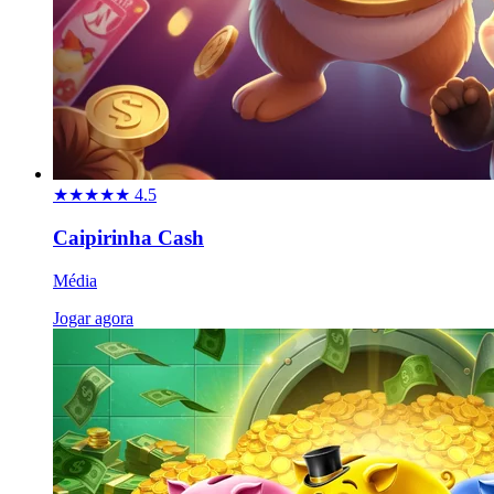
★★★★★
4.5
Caipirinha Cash
Média
Jogar agora