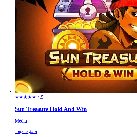
★★★★★
4.5
Sun Treasure Hold And Win
Média
Jogar agora