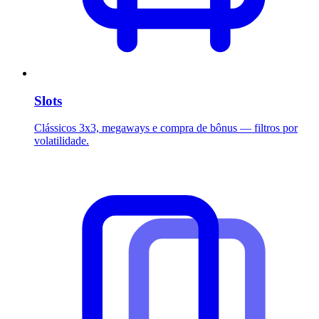
Slots
Clássicos 3x3, megaways e compra de bônus — filtros por
volatilidade.