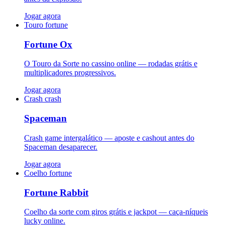
Jogar agora
Touro
fortune
Fortune Ox
O Touro da Sorte no cassino online — rodadas grátis e
multiplicadores progressivos.
Jogar agora
Crash
crash
Spaceman
Crash game intergalático — aposte e cashout antes do
Spaceman desaparecer.
Jogar agora
Coelho
fortune
Fortune Rabbit
Coelho da sorte com giros grátis e jackpot — caça-níqueis
lucky online.