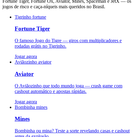
Fortune Tiger, Fortune Ox, Aviator, Mines, Spaceman e JetX — os
jogos de risco e caça-níqueis mais queridos no Brasil.
Tigrinho
fortune
Fortune Tiger
O famoso Jogo do Tigre — giros com multiplicadores e
rodadas grátis no Tigrinho.
Jogar agora
Aviãozinho
aviator
Aviator
O Aviãozinho que todo mundo joga — crash game com
cashout automático e apostas rápidas.
Jogar agora
Bombinha
mines
Mines
Bombinha ou mina? Teste a sorte revelando casas e cashout
antes da explosão.