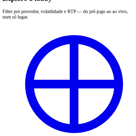
Filtre por provedor, volatilidade e RTP — do pré-jogo ao ao vivo,
num só lugar.