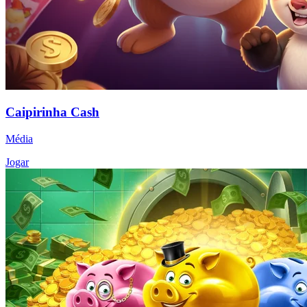
Caipirinha Cash
Média
Jogar