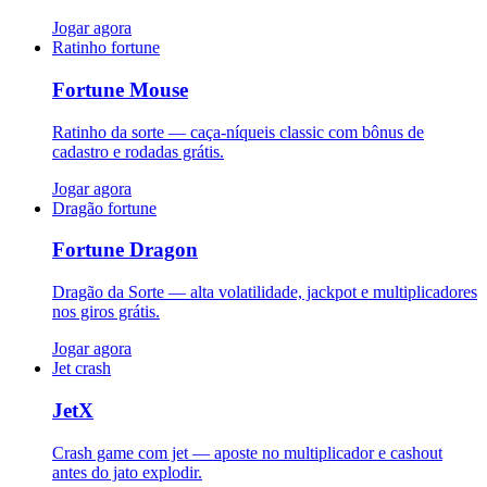
Jogar agora
Ratinho
fortune
Fortune Mouse
Ratinho da sorte — caça-níqueis classic com bônus de
cadastro e rodadas grátis.
Jogar agora
Dragão
fortune
Fortune Dragon
Dragão da Sorte — alta volatilidade, jackpot e multiplicadores
nos giros grátis.
Jogar agora
Jet
crash
JetX
Crash game com jet — aposte no multiplicador e cashout
antes do jato explodir.