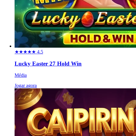
★★★★★
4.5
Lucky Easter 27 Hold Win
Média
Jogar agora