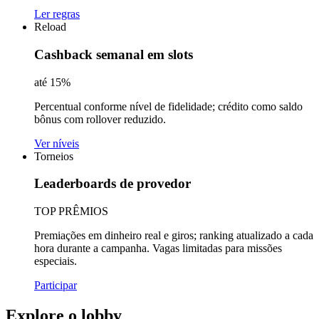
Ler regras
Reload
Cashback semanal em slots
até 15%
Percentual conforme nível de fidelidade; crédito como saldo
bônus com rollover reduzido.
Ver níveis
Torneios
Leaderboards de provedor
TOP PRÊMIOS
Premiações em dinheiro real e giros; ranking atualizado a cada
hora durante a campanha. Vagas limitadas para missões
especiais.
Participar
Explore o lobby